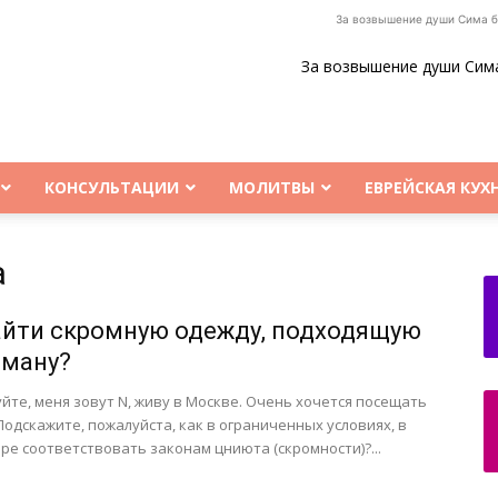
За возвышение души Сима б
За возвышение души Сим
КОНСУЛЬТАЦИИ
МОЛИТВЫ
ЕВРЕЙСКАЯ КУХ
а
айти скромную одежду, подходящую
рману?
йте, меня зовут N, живу в Москве. Очень хочется посещать
 Подскажите, пожалуйста, как в ограниченных условиях, в
ре соответствовать законам цниюта (скромности)?...