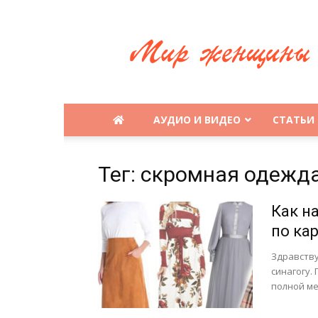
Будь
еврейской
женщиной
АУДИО И ВИДЕО
СТАТЬИ
Тег: скромная одежд
Как н
по ка
Здравству
синагогу.
полной ме