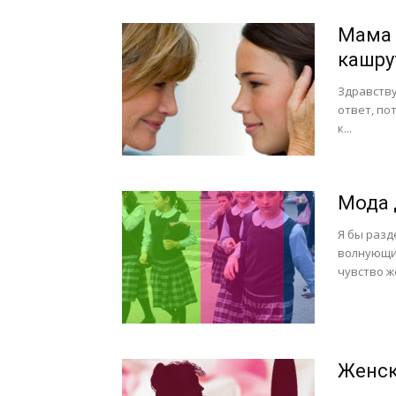
Мама 
кашру
Здравству
ответ, по
к...
Мода 
Я бы разд
волнующие
чувство ж
Женск