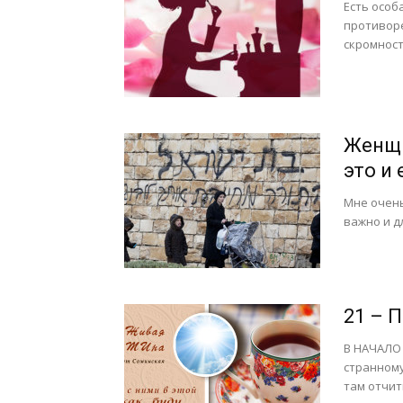
Есть особ
противоре
скромност
Женщи
это и
Мне очень
важно и д
21 – 
В НАЧАЛО
странному
там отчит