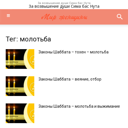
За возвышение души Сима бас Нута
За возвышение души Сима бас Нута
Тег: молотьба
Законы Шаббата – тохен – молотьба
Законы Шаббата – веяние, отбор
Законы Шаббата – молотьба и выжимание