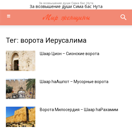
За возвышение души Сима бас Нута
За возвышение души Сима бас Нута
Тег: ворота Иерусалима
Шаар Цион – Сионские ворота
Шаар hаАшпот – Mусорные ворота
Ворота Милосердия – Шаар hаРахамим