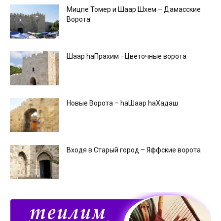
Мицпе Томер и Шаар Шхем – Дамасские
Ворота
Шаар hаПрахим –Цветочные ворота
Новые Ворота – hаШаар hаХадаш
Входя в Старый город – Яффские ворота