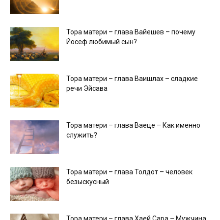
Тора матери – глава Вайешев – почему
Йосеф любимый сын?
Тора матери – глава Ваишлах – сладкие
речи Эйсава
Тора матери – глава Ваеце – Как именно
служить?
Тора матери – глава Толдот – человек
безыскусный
Тора матери – глава Хаей Сара – Мужчина