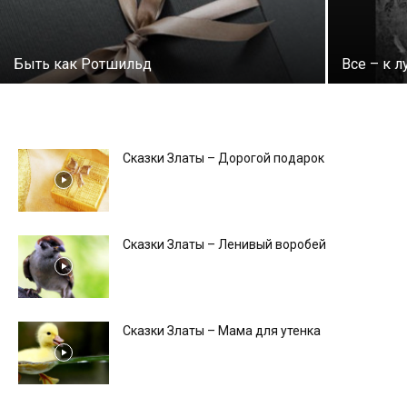
Быть как Ротшильд
Все – к 
Сказки Златы – Дорогой подарок
Сказки Златы – Ленивый воробей
Сказки Златы – Мама для утенка