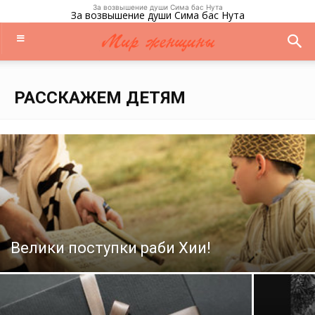
За возвышение души Сима бас Нута
За возвышение души Сима бас Нута
РАССКАЖЕМ ДЕТЯМ
Велики поступки раби Хии!