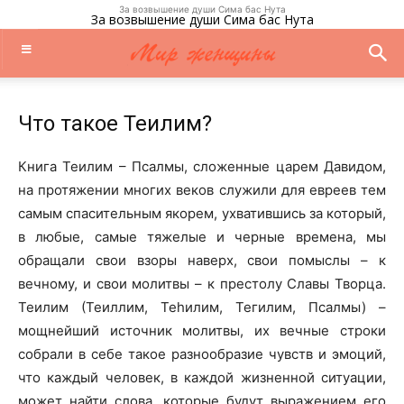
За возвышение души Сима бас Нута
За возвышение души Сима бас Нута
Что такое Теилим?
Книга Теилим – Псалмы, сложенные царем Давидом,
на протяжении многих веков служили для евреев тем
самым спасительным якорем, ухватившись за который,
в любые, самые тяжелые и черные времена, мы
обращали свои взоры наверх, свои помыслы – к
вечному, и свои молитвы – к престолу Славы Творца.
Теилим (Теиллим, Теhилим, Тегилим, Псалмы) –
мощнейший источник молитвы, их вечные строки
собрали в себе такое разнообразие чувств и эмоций,
что каждый человек, в каждой жизненной ситуации,
может найти слова, которые будут выражением его