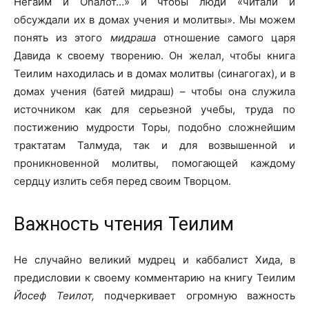
Негаим и Оhалот…» и чтобы люди «читали и
обсуждали их в домах учения и молитвы». Мы можем
понять из этого
мидраша
отношение самого царя
Давида к своему творению. Он желал, чтобы книга
Теилим находилась и в домах молитвы (синагогах), и в
домах учения (батей мидраш) – чтобы она служила
источником как для серьезной учебы, труда по
постижению мудрости Торы, подобно сложнейшим
трактатам Талмуда, так и для возвышенной и
проникновенной молитвы, помогающей каждому
сердцу излить себя перед своим Творцом.
Важность чтения Теилим
Не случайно великий мудрец и каббалист Хида, в
предисловии к своему комментарию на книгу Теилим
Йосеф Теилот,
подчеркивает огромную важность