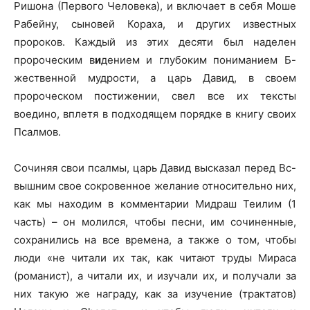
Ришона (Первого Человека), и включает в себя Моше
Рабейну, сыновей Кораха, и других известных
пророков. Каждый из этих десяти был наделен
пророческим в
и
дением и глубоким пониманием Б-
жественной мудрости, а царь Давид, в своем
пророческом постижении, свел все их тексты
воедино, вплетя в подходящем порядке в книгу своих
Псалмов.
Сочиняя свои псалмы, царь Давид высказал перед Вс-
вышним свое сокровенное желание относительно них,
как мы находим в комментарии Мидраш Теилим (1
часть) – он молился, чтобы песни, им сочиненные,
сохранились на все времена, а также о том, чтобы
люди «не читали их так, как читают труды Мираса
(романист), а читали их, и изучали их, и получали за
них такую же награду, как за изучение (трактатов)