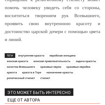
помочь человеку увидеть себя со стороны,
восхититься творением рук Всевышнего,
проявить свою внутреннюю красоту и
достоинство царской дочери с помощью цвета
и линий.
ТЕГИ
внутренняя красота
еврейская женщина
женская красота
женская привлекательность
задача красоты
качества Всевышнего
красивые евреи
красивые еврейки
красота
красота в Торе
назначение красоты
религиозный стилист
стилист
ЭТО МОЖЕТ БЫТЬ ИНТЕРЕСНО
ЕЩЕ ОТ АВТОРА