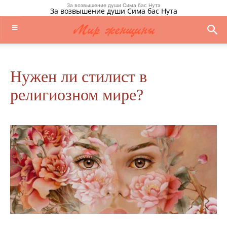
За возвышение души Сима бас Нута
За возвышение души Сима бас Нута
Нужен ли стилист в
религиозном мире?