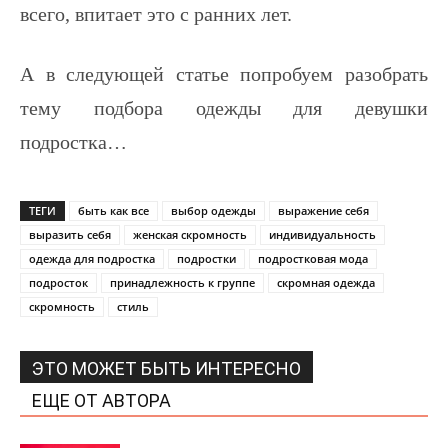
всего, впитает это с ранних лет.
А в следующей статье попробуем разобрать
тему подбора одежды для девушки
подростка…
ТЕГИ
быть как все
выбор одежды
выражение себя
выразить себя
женская скромность
индивидуальность
одежда для подростка
подростки
подростковая мода
подросток
принадлежность к группе
скромная одежда
скромность
стиль
ЭТО МОЖЕТ БЫТЬ ИНТЕРЕСНО
ЕЩЕ ОТ АВТОРА