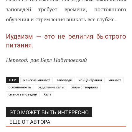
заповедей требует времени, постоянного
обучения и стремления вникать все глубже.
Иудаизм — это не религия быстрого
питания.
Перевод: рав Берл Набутовский
ТЕГИ
женские мицвот
заповеди
концентрация
мицвот
осознанность
отделение халы
связь с Творцом
смысл заповедей
Хала
ЭТО МОЖЕТ БЫТЬ ИНТЕРЕСНО
ЕЩЕ ОТ АВТОРА