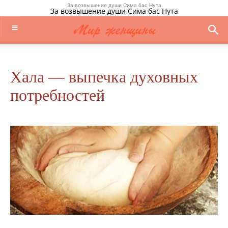
За возвышение души Сима бас Нута
За возвышение души Сима бас Нута
Хала — выпечка духовных
потребностей