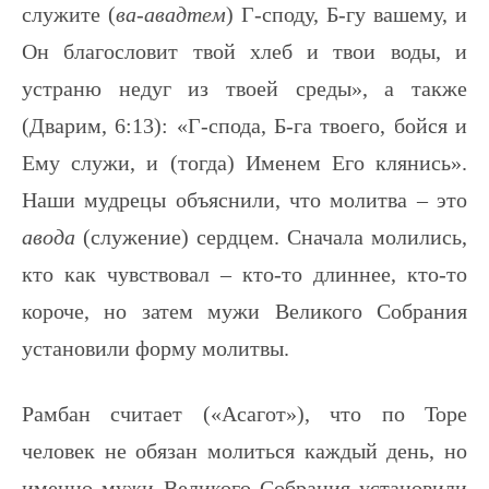
служите (
ва-авадтем
) Г-споду, Б-гу вашему, и
Он благословит твой хлеб и твои воды, и
устраню недуг из твоей среды», а также
(Дварим, 6:13): «Г-спода, Б-га твоего, бойся и
Ему служи, и (тогда) Именем Его клянись».
Наши мудрецы объяснили, что молитва – это
авода
(служение) сердцем. Сначала молились,
кто как чувствовал – кто-то длиннее, кто-то
короче, но затем мужи Великого Собрания
установили форму молитвы.
Рамбан считает («Асагот»), что по Торе
человек не обязан молиться каждый день, но
именно мужи Великого Собрания установили