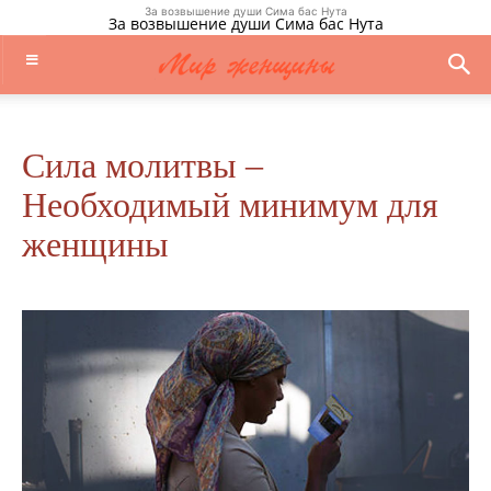
За возвышение души Сима бас Нута
За возвышение души Сима бас Нута
Сила молитвы –
Необходимый минимум для
женщины