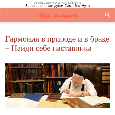
За возвышение души Сима бас Нута
За возвышение души Сима бас Нута
Гармония в природе и в браке
– Найди себе наставника