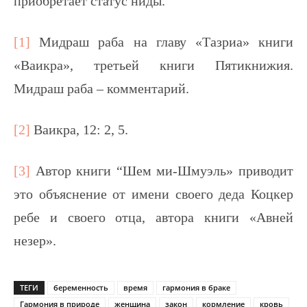
приобретает статус ниды.
[1]
Мидраш раба на главу «Тазриа» книги
«Ваикра», третьей книги Пятикнижия.
Мидраш раба – комментарий.
[2]
Ваикра, 12: 2, 5.
[3]
Автор книги “Шем ми-Шмуэль» приводит
это объяснение от имени своего деда Коцкер
ребе и своего отца, автора книги «Авней
незер».
ТЕГИ
беременность
время
гармония в браке
Гармония в природе
женщина
закон
кормление
кровь