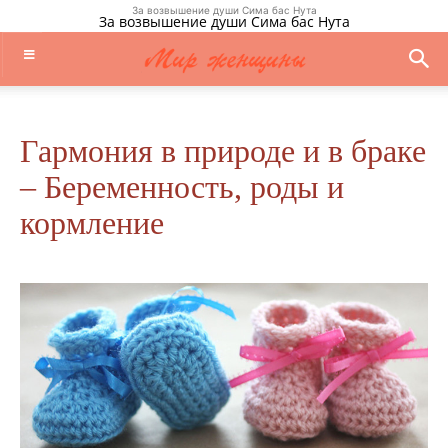
За возвышение души Сима бас Нута
За возвышение души Сима бас Нута
Гармония в природе и в браке
– Беременность, роды и
кормление