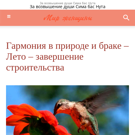
За возвышение души Сима бас Нута
За возвышение души Сима бас Нута
Гармония в природе и браке –
Лето – завершение
строительства