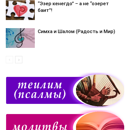
“Эзер кенегдо” – а не “озерет
баит”!
Симха и Шалом (Радость и Мир)