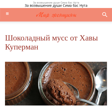
За возвышение души Сима бас Нута
За возвышение души Сима бас Нута
Шоколадный мусс от Хавы
Куперман