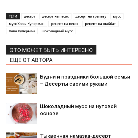
ТЕГИ
десерт
десерт на песах
десерт на трапезу
мусс
мусс Хавы Куперман
рецепт на песах
рецепт на шаббат
Хава Куперман
шоколадный мусс
ЭТО МОЖЕТ БЫТЬ ИНТЕРЕСНО
ЕЩЕ ОТ АВТОРА
Будни и праздники большой семьи
– Десерты своими руками
Шоколадный мусс на нутовой
основе
Тыквенная намазка-десерт