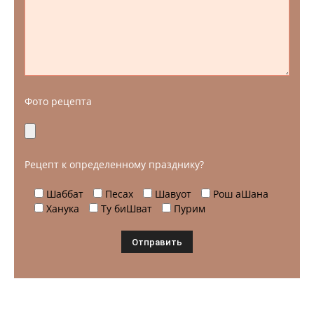
Фото рецепта
Рецепт к определенному празднику?
Шаббат
Песах
Шавуот
Рош аШана
Ханука
Ту биШват
Пурим