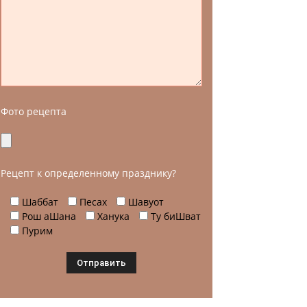
Фото рецепта
Рецепт к определенному празднику?
Шаббат
Песах
Шавуот
Рош аШана
Ханука
Ту биШват
Пурим