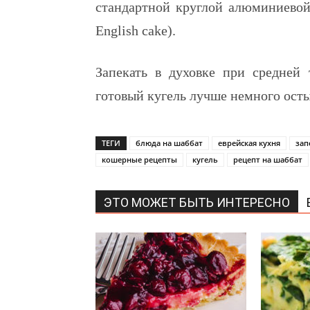
стандартной круглой алюминиево
English cake).
Запекать в духовке при средней т
готовый кугель лучше немного ост
ТЕГИ
блюда на шаббат
еврейская кухня
зап
кошерные рецепты
кугель
рецепт на шаббат
ЭТО МОЖЕТ БЫТЬ ИНТЕРЕСНО