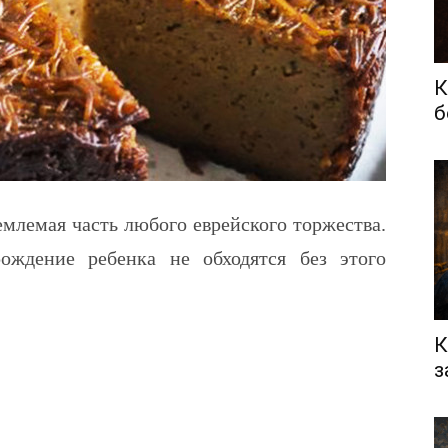
К
б
емлемая часть любого еврейского торжества.
ождение ребенка не обходятся без этого
К
з