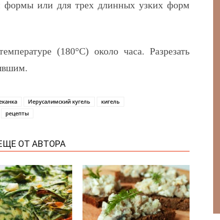
й формы или для трех длинных узких форм
емпературе (180°C) около часа. Разрезать
ывшим.
еканка
Иерусалимский кугель
кигель
рецепты
ЕЩЕ ОТ АВТОРА