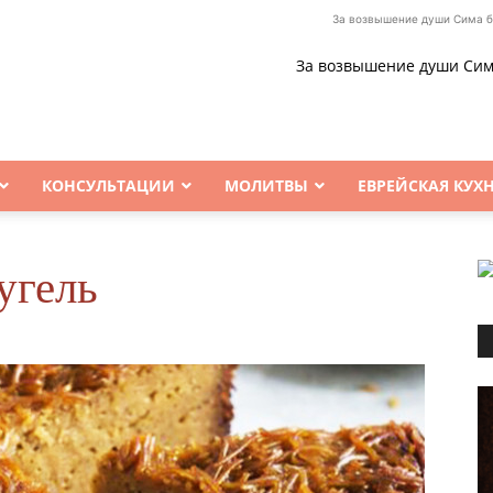
За возвышение души Сима б
За возвышение души Сим
КОНСУЛЬТАЦИИ
МОЛИТВЫ
ЕВРЕЙСКАЯ КУХ
угель