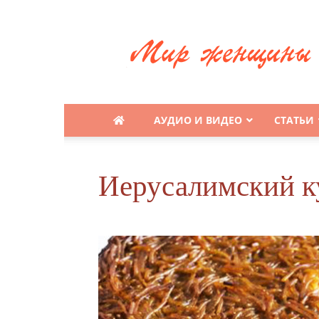
Будь
еврейской
женщиной
АУДИО И ВИДЕО
СТАТЬИ
Иерусалимский к