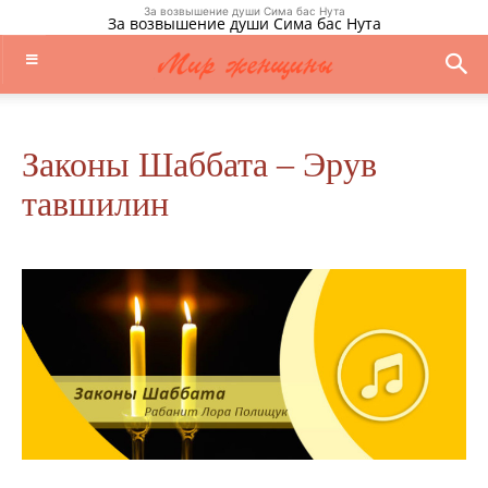
За возвышение души Сима бас Нута
За возвышение души Сима бас Нута
Законы Шаббата – Эрув
тавшилин