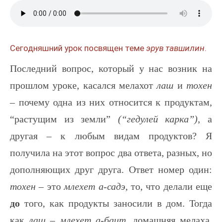
Сегодняшний урок посвящен теме
эрув тавшилин
.
Последний вопрос, который у нас возник на
прошлом уроке, касался мелахот
лаш
и
тохен
– почему одна из них относится к продуктам,
“растущим из земли”
(“гедулей карка”)
, а
другая – к любым видам продуктов? Я
получила на этот вопрос два ответа, разных, но
дополняющих друг друга. Ответ номер один:
тохен –
это
млехет а-садэ
, то, что делали еще
до
того, как продукты заносили в дом. Тогда
как
лаш – млехет а-баит
, домашняя мелаха,